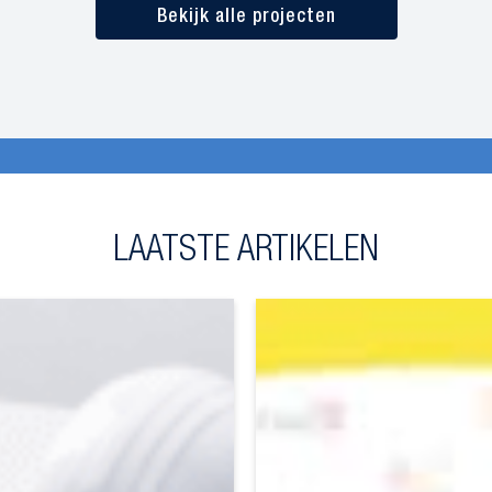
Bekijk alle projecten
LAATSTE ARTIKELEN
reerd
Samenwerking
eidsmanagement
met
Rijkswaterstaat
opnieuw
bekrachtigd