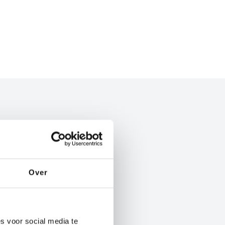
altrock B&I, elke dag
n betekenen.
Over
Bekijk project
s voor social media te