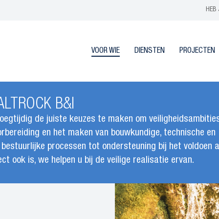
HEB 
VOOR WIE
DIENSTEN
PROJECTEN
ALTROCK B&I
oegtijdig de juiste keuzes te maken om veiligheidsambitie
oorbereiding en het maken van bouwkundige, technische en
estuurlijke processen tot ondersteuning bij het voldoen 
t ook is, we helpen u bij de veilige realisatie ervan.