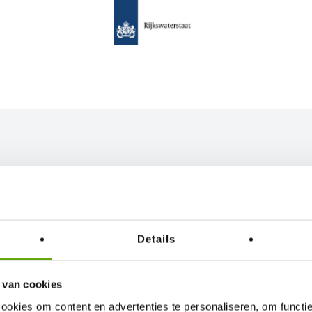
ONZE PROJECTEN
ger maken en onze klanten écht ontzorgen. Daar gaan we voor bij P
k hier een aantal van onze projecten en ontdek wat we voor u kunne
Details
 van cookies
ERKING
ookies om content en advertenties te personaliseren, om functie