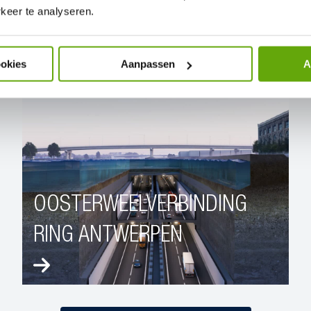
 –
keer te analyseren.
URG
A15 – 
ookies
Aanpassen
A
Bekijk project
OOSTERWEELVERBINDING
RING ANTWERPEN